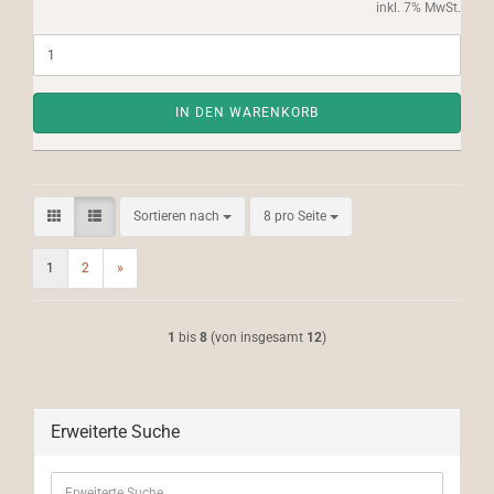
inkl. 7% MwSt.
IN DEN WARENKORB
Sortieren nach
pro Seite
Sortieren nach
8 pro Seite
1
2
»
1
bis
8
(von insgesamt
12
)
Erweiterte Suche
Erweiterte