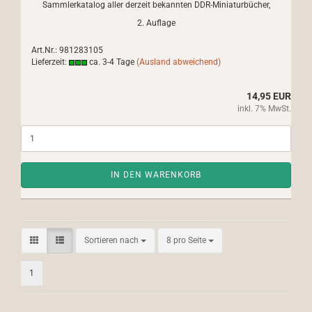
Sammlerkatalog aller derzeit bekannten DDR-Miniaturbücher,
2. Auflage
Art.Nr.: 981283105
Lieferzeit:
ca. 3-4 Tage
(Ausland abweichend)
14,95 EUR
inkl. 7% MwSt.
IN DEN WARENKORB
Sortieren nach
pro Seite
Sortieren nach
8 pro Seite
1