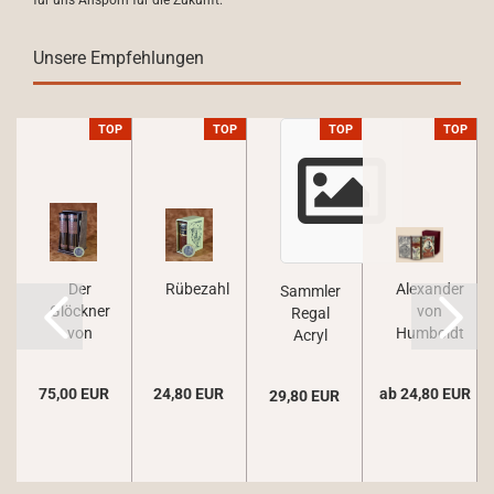
für uns Ansporn für die Zukunft.
Unsere Empfehlungen
P
TOP
TOP
TOP
TOP
Der
Rübezahl
Alexander
Sammler
Glöckner
von
Regal
von
Humboldt
Acryl
Notre-
klein
Dame
75,00 EUR
24,80 EUR
ab 24,80 EUR
29,80 EUR