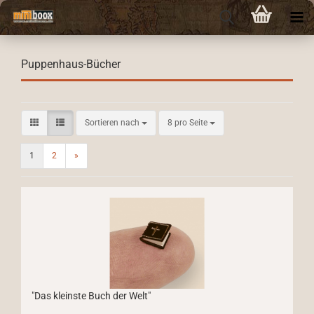
Puppenhaus-Bücher
Sortieren nach
pro Seite
Sortieren nach
8 pro Seite
1
2
»
"Das kleinste Buch der Welt"