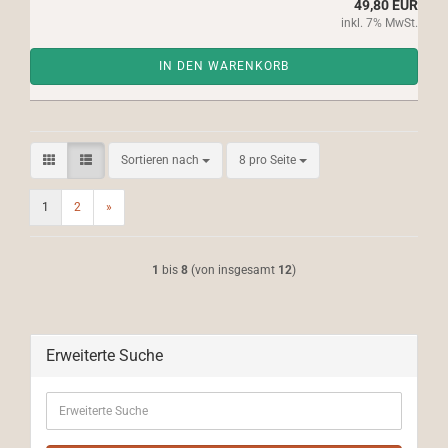
49,80 EUR
inkl. 7% MwSt.
IN DEN WARENKORB
Sortieren nach
pro Seite
Sortieren nach
8 pro Seite
1
2
»
1
bis
8
(von insgesamt
12
)
Erweiterte Suche
Erweiterte
Suche