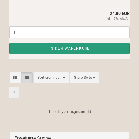
24,80 EUR
inkl. 7% MwSt.
IN DEN WARENKORB
Sortieren nach
pro Seite
Sortieren nach
8 pro Seite
1
1
bis
5
(von insgesamt
5
)
Erweiterte Suche