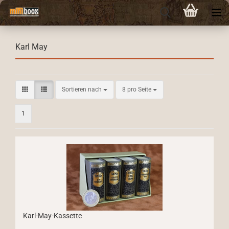
Karl May
Sortieren nach
pro Seite
Sortieren nach
8 pro Seite
1
Karl-May-Kassette