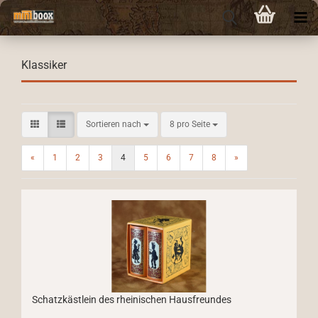
Klassiker
Sortieren nach
pro Seite
Sortieren nach
8 pro Seite
«
1
2
3
4
5
6
7
8
»
Schatzkästlein des rheinischen Hausfreundes