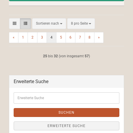
Sortieren nach
pro Seite
Sortieren nach
8 pro Seite
«
1
2
3
4
5
6
7
8
»
25
bis
32
(von insgesamt
57
)
Erweiterte Suche
Erweiterte
Suche
SUCHEN
ERWEITERTE SUCHE