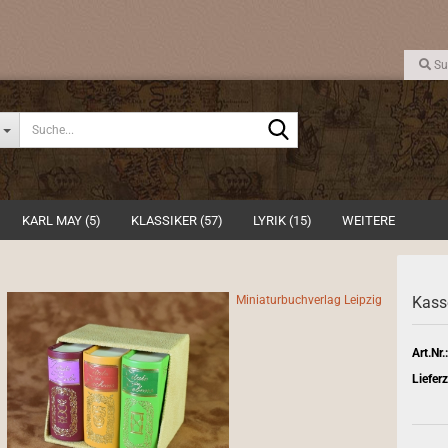
Su
Suche...
KARL MAY (5)
KLASSIKER (57)
LYRIK (15)
WEITERE
Miniaturbuchverlag Leipzig
Kasse
Art.Nr.
Lieferz