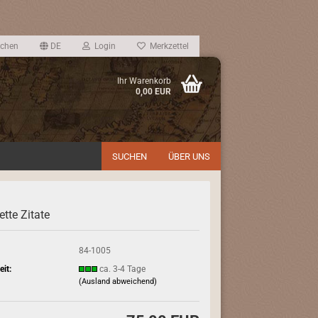
chen
DE
Login
Merkzettel
Ihr Warenkorb
0,00 EUR
SUCHEN
ÜBER UNS
tte Zitate
:
84-1005
eit:
ca. 3-4 Tage
(Ausland abweichend)