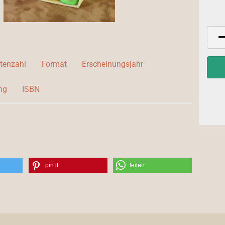
itenzahl
Format
Erscheinungsjahr
ng
ISBN
pin it
teilen