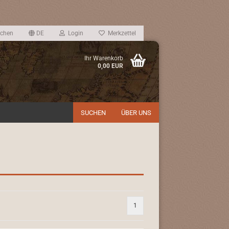
chen
DE
Login
Merkzettel
Ihr Warenkorb
0,00 EUR
SUCHEN
ÜBER UNS
1