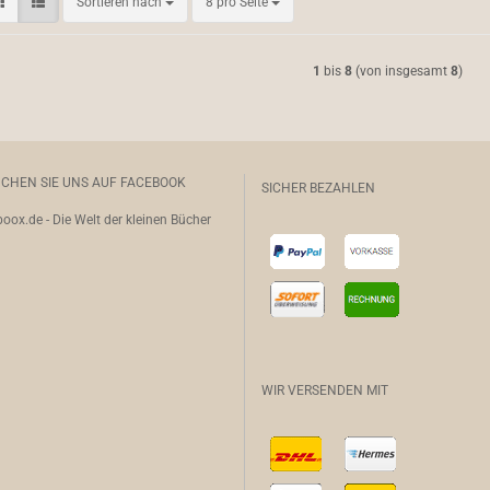
Sortieren nach
pro Seite
Sortieren nach
8 pro Seite
1
bis
8
(von insgesamt
8
)
CHEN SIE UNS AUF FACEBOOK
SICHER BEZAHLEN
oox.de - Die Welt der kleinen Bücher
WIR VERSENDEN MIT