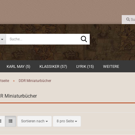
Su
Suche...
KARL MAY (5)
KLASSIKER (57)
LYRIK (15)
WEITERE
tseite
»
DDR Miniaturbücher
R Miniaturbücher
Sortieren nach
pro Seite
Sortieren nach
8 pro Seite