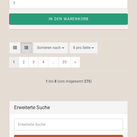
IN DEN WARENKORB
Sortieren nach
pro Seite
Sortieren nach
8 pro Seite
1
2
3
4
...
35
»
1
bis
8
(von insgesamt
275
)
Erweiterte Suche
Erweiterte
Suche